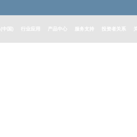
(中国)
行业应用
产品中心
服务支持
投资者关系
润滑系统解决方案
润滑系统及零部件
售后支持
定期报告
液压系统解决方案
液压系统及元器件
其他公告
油脂耗材解决方案
油脂耗材类
股票行情
膜片联轴器解决方案
膜片联轴器
投资者咨询
自动灭火系统