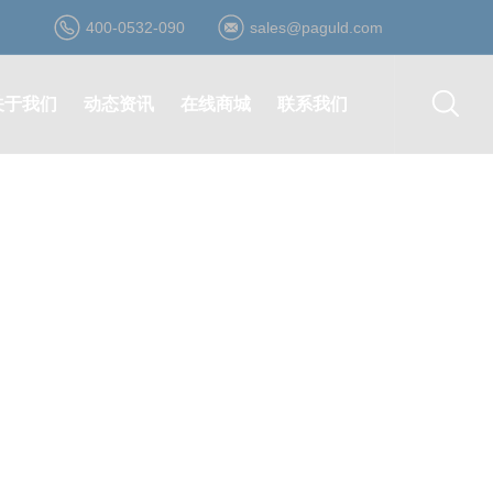
400-0532-090
sales@paguld.com
关于我们
动态资讯
在线商城
联系我们
公司简介
公司动态
登录/注册
营销网络
资质荣誉
行业资讯
在线询价
在线留言
发展历程
最新活动
在线购买
诚聘英才
企业文化
合作伙伴
形象视频