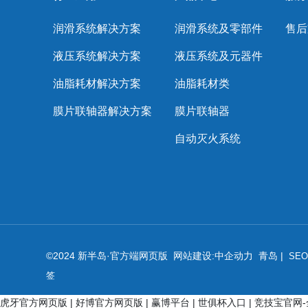
润滑系统解决方案
润滑系统及零部件
售后
液压系统解决方案
液压系统及元器件
油脂耗材解决方案
油脂耗材类
膜片联轴器解决方案
膜片联轴器
自动灭火系统
©2024 新半岛·官方端网页版 网站建设:
中企动力
青岛
|
SE
签
虎牙官方网页版
|
好博官方网页版
|
赢博平台
|
世俱杯入口
|
竞技宝官网-