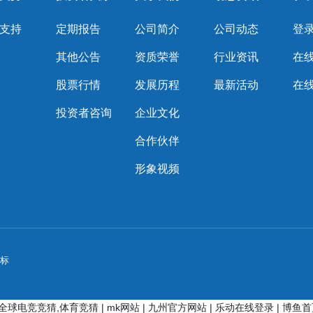
支持
定期报告
公司简介
公司动态
登录
其他公告
资质荣誉
行业资讯
在
股票行情
发展历程
最新活动
在
投资者咨询
企业文化
合作伙伴
形象视频
O标
全球电竞竞猜,体育竞猜
|
mk网站
|
九州官方网站
|
乐动在线登录
|
博鱼首