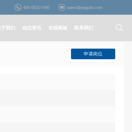
400-0532-090
sales@paguld.com
关于我们
动态资讯
在线商城
联系我们
公司简介
公司动态
登录/注册
营销网络
申请岗位
资质荣誉
行业资讯
在线询价
在线留言
发展历程
最新活动
在线购买
诚聘英才
企业文化
合作伙伴
形象视频