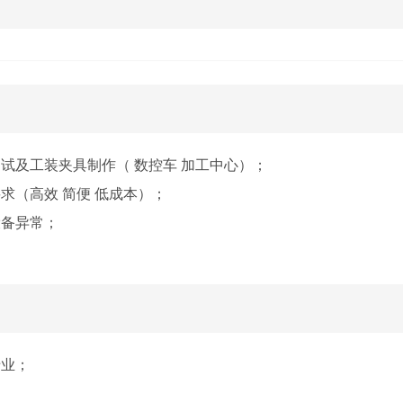
试及工装夹具制作（ 数控车 加工中心）；
求（高效 简便 低成本）；
设备异常；
专业；