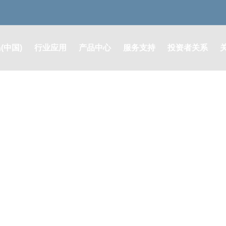
(中国)
行业应用
产品中心
服务支持
投资者关系
润滑系统解决方案
润滑系统及零部件
售后支持
定期报告
液压系统解决方案
液压系统及元器件
其他公告
油脂耗材解决方案
油脂耗材类
股票行情
膜片联轴器解决方案
膜片联轴器
投资者咨询
自动灭火系统