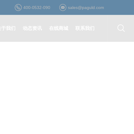
400-0532-090
sales@paguld.com
关于我们
动态资讯
在线商城
联系我们
公司简介
公司动态
登录/注册
营销网络
资质荣誉
行业资讯
在线询价
在线留言
发展历程
最新活动
在线购买
诚聘英才
企业文化
合作伙伴
形象视频