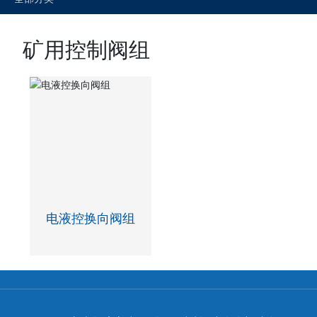
矿用控制阀组
电液控换向阀组
1
<
>