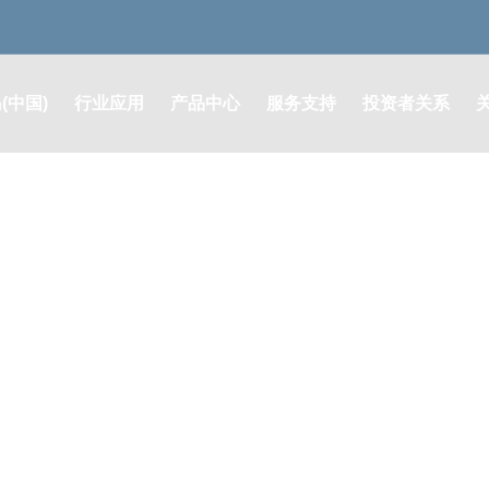
(中国)
行业应用
产品中心
服务支持
投资者关系
润滑系统解决方案
润滑系统及零部件
售后支持
定期报告
液压系统解决方案
液压系统及元器件
其他公告
油脂耗材解决方案
油脂耗材类
股票行情
ONS
膜片联轴器解决方案
膜片联轴器
投资者咨询
自动灭火系统