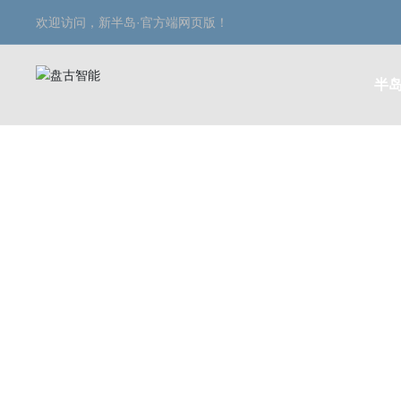
欢迎访问，新半岛·官方端网页版！
半岛
投资者关系
INVESTOR RELATI