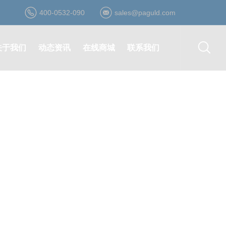
400-0532-090
sales@paguld.com
关于我们
动态资讯
在线商城
联系我们
公司简介
公司动态
登录/注册
营销网络
资质荣誉
行业资讯
在线询价
在线留言
发展历程
最新活动
在线购买
诚聘英才
企业文化
合作伙伴
形象视频