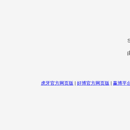
S
虎牙官方网页版
|
好博官方网页版
|
赢博平