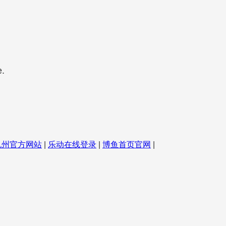
e.
。
九州官方网站
|
乐动在线登录
|
博鱼首页官网
|