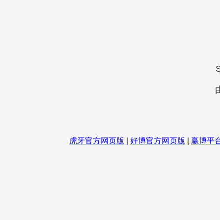
S
虎牙官方网页版
|
好博官方网页版
|
赢博平