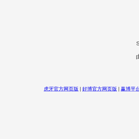
S
虎牙官方网页版
|
好博官方网页版
|
赢博平