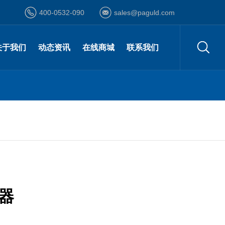
400-0532-090
sales@paguld.com
关于我们
动态资讯
在线商城
联系我们
公司简介
公司动态
登录/注册
营销网络
资质荣誉
行业资讯
在线询价
在线留言
发展历程
最新活动
在线购买
诚聘英才
企业文化
合作伙伴
器
形象视频