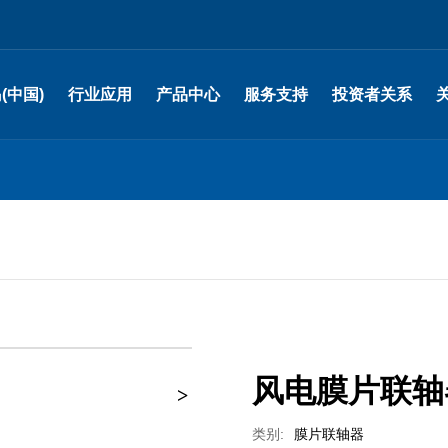
(中国)
行业应用
产品中心
服务支持
投资者关系
润滑系统解决方案
润滑系统及零部件
售后支持
定期报告
液压系统解决方案
液压系统及元器件
其他公告
油脂耗材解决方案
油脂耗材类
股票行情
膜片联轴器解决方案
膜片联轴器
投资者咨询
+
自动灭火系统
风电膜片联轴
类别:
膜片联轴器