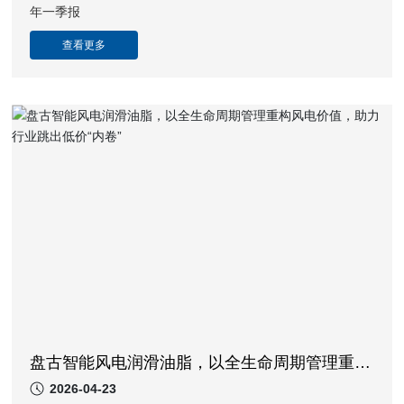
年一季报
查看更多
盘古智能风电润滑油脂，以全生命周期管理重构
风电价值，助力行业跳出低价“内卷”
2026-04-23