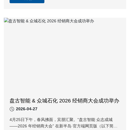
盘古智能 & 众城石化 2026 经销商大会成功举办
2026-04-27
4月25日下午，春风拂面，宾朋汇聚。“盘古智能 众志成城
——2026 年经销商大会” 在新半岛·官方端网页版（以下简称