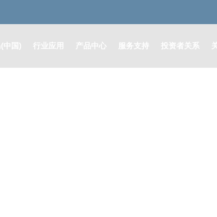
(中国)
行业应用
产品中心
服务支持
投资者关系
润滑系统解决方案
润滑系统及零部件
售后支持
定期报告
液压系统解决方案
液压系统及元器件
其他公告
油脂耗材解决方案
油脂耗材类
股票行情
膜片联轴器解决方案
膜片联轴器
投资者咨询
自动灭火系统