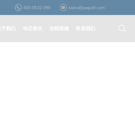
400-0532-090
sales@paguld.com
关于我们
动态资讯
在线商城
联系我们
公司简介
公司动态
登录/注册
营销网络
资质荣誉
行业资讯
在线询价
在线留言
发展历程
最新活动
在线购买
诚聘英才
企业文化
合作伙伴
形象视频