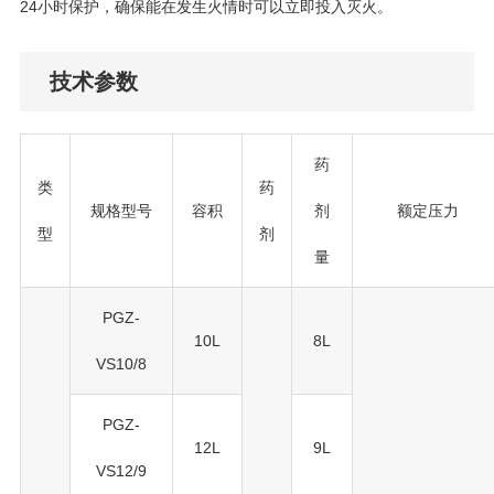
24小时保护，确保能在发生火情时可以立即投入灭火。
技术参数
药
类
药
规格型号
容积
剂
额定压力
型
剂
量
PGZ-
10L
8L
VS10/8
PGZ-
12L
9L
VS12/9