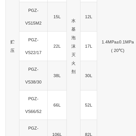
PGZ-
15L
12L
水
VS15M2
基
泡
PGZ-
贮
1.4MPa±0.1MPa
22L
沫
17L
压
( 20℃)
VS22/17
灭
火
PGZ-
剂
38L
30L
VS38/30
PGZ-
66L
52L
VS66/52
PGZ-
106L
82L