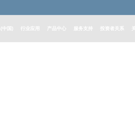
(中国)
行业应用
产品中心
服务支持
投资者关系
润滑系统解决方案
润滑系统及零部件
售后支持
定期报告
液压系统解决方案
液压系统及元器件
其他公告
油脂耗材解决方案
油脂耗材类
股票行情
ATION
膜片联轴器解决方案
膜片联轴器
投资者咨询
自动灭火系统