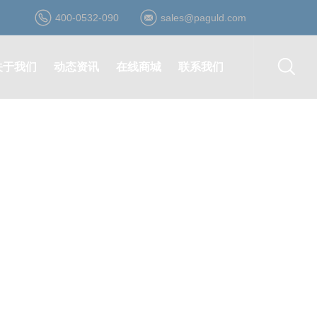
400-0532-090
sales@paguld.com
关于我们
动态资讯
在线商城
联系我们
公司简介
公司动态
登录/注册
营销网络
资质荣誉
行业资讯
在线询价
在线留言
发展历程
最新活动
在线购买
诚聘英才
企业文化
合作伙伴
形象视频