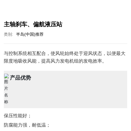
主轴刹车、偏航液压站
类别:
半岛(中国)推荐
与控制系统相互配合，使风轮始终处于迎风状态，以便最大
限度地吸收风能，提高风力发电机组的发电效率。
产品优势
保压性能好；
防腐能力强，耐低温；