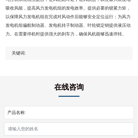
吸收风能，提高风力发电机组的发电效率。提供必要的锁紧力矩，
以保障风力发电机组在完成对风动作后能够安全定位运行；为风力
发电机组偏航制动器、发电机转子制动器、叶轮锁定销提供液压动
力。在需要停机时提供强大的刹车力，确保风机能够迅速停转。
关键词:
在线咨询
产品名称: