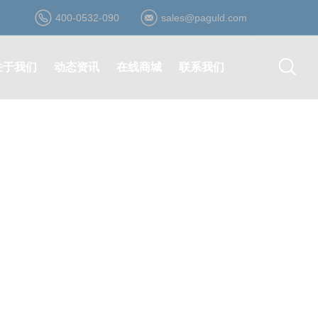
400-0532-090
sales@paguld.com
关于我们
动态资讯
在线商城
联系我们
公司简介
公司动态
登录/注册
营销网络
资质荣誉
行业资讯
在线询价
在线留言
发展历程
最新活动
在线购买
诚聘英才
企业文化
合作伙伴
形象视频