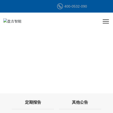
400-0532-090
投资者关系
INVESTOR
RELATIONS
定期报告
其他公告