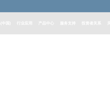
(中国)
行业应用
产品中心
服务支持
投资者关系
润滑系统解决方案
润滑系统及零部件
售后支持
定期报告
液压系统解决方案
液压系统及元器件
其他公告
油脂耗材解决方案
油脂耗材类
股票行情
膜片联轴器解决方案
膜片联轴器
投资者咨询
自动灭火系统