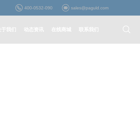
400-0532-090
sales@paguld.com
关于我们
动态资讯
在线商城
联系我们
公司简介
公司动态
登录/注册
营销网络
资质荣誉
行业资讯
在线询价
在线留言
发展历程
最新活动
在线购买
诚聘英才
企业文化
合作伙伴
形象视频