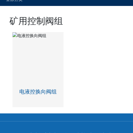
矿用控制阀组
电液控换向阀组
1
<
>